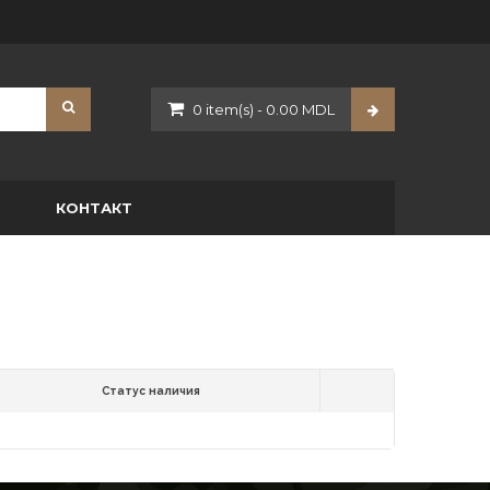
0
item(s)
-
0.00
MDL
O
КОНТАКТ
Статус наличия