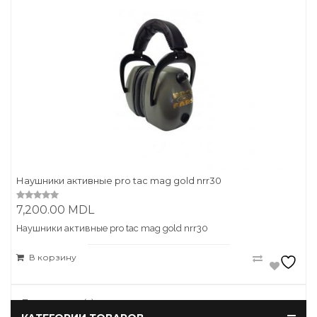
Наушники активные pro tac mag gold nrr30
7,200.00
MDL
0
o
u
Наушники активные pro tac mag gold nrr30
t
o
f
В корзину
5
Показаны все (2)