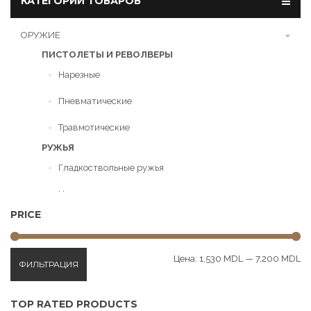
КАТЕГОРИИ ТОВАРОВ
ОРУЖИЕ
ПИСТОЛЕТЫ И РЕВОЛВЕРЫ
Нарезные
Пневматические
Травмотические
РУЖЬЯ
Гладкоствольные ружья
Нарезные ружья
PRICE
Пневматическое оружие
ПАТРОНЫ
Ми
Ма
Цена:
1,530 MDL
—
7,200 MDL
ФИЛЬТРАЦИЯ
це
це
Гладкоствольные
Нарезные
TOP RATED PRODUCTS