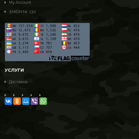
My Account
Лодки
ЗАКОН Nr. 130
Катушки
Ножи для рыбалки
Разное
ТОВАРЫ ДЛЯ САМООБОРОНЫ
ТОВАРЫ ДЛЯ ТУРИЗМА
Рюкзаки
УСЛУГИ
Спальные мешки
Доставка
Палатки
Одежда летняя
Одежда зимняя и демисезонная
Дополнительные товары
Отдых на природе