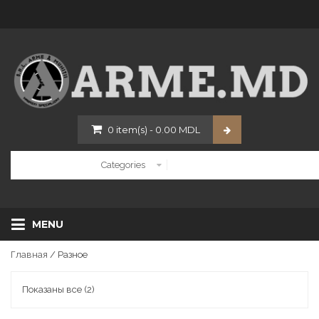
0
item(s)
-
0.00
MDL
MENU
Главная
/ Разное
Показаны все (2)