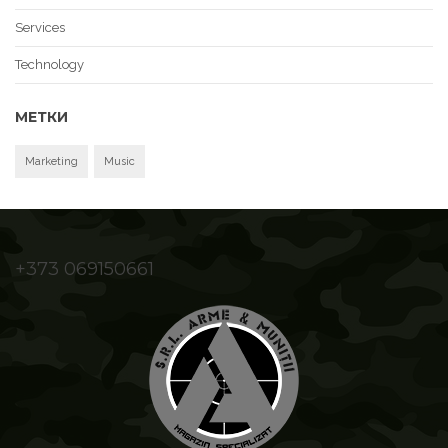
Services
Technology
МЕТКИ
Marketing
Music
+373 069150661