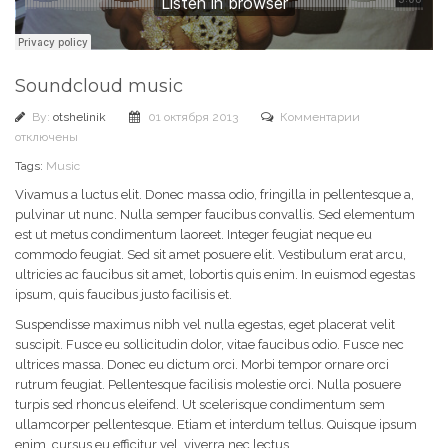
Soundcloud music
к
By:
otshelinik
01 октября 2013
Комментарии
записи
отключены
Soundcloud
Tags:
Music
music
Vivamus a luctus elit. Donec massa odio, fringilla in pellentesque a,
pulvinar ut nunc. Nulla semper faucibus convallis. Sed elementum
est ut metus condimentum laoreet. Integer feugiat neque eu
commodo feugiat. Sed sit amet posuere elit. Vestibulum erat arcu,
ultricies ac faucibus sit amet, lobortis quis enim. In euismod egestas
ipsum, quis faucibus justo facilisis et.
Suspendisse maximus nibh vel nulla egestas, eget placerat velit
suscipit. Fusce eu sollicitudin dolor, vitae faucibus odio. Fusce nec
ultrices massa. Donec eu dictum orci. Morbi tempor ornare orci
rutrum feugiat. Pellentesque facilisis molestie orci. Nulla posuere
turpis sed rhoncus eleifend. Ut scelerisque condimentum sem
ullamcorper pellentesque. Etiam et interdum tellus. Quisque ipsum
enim, cursus eu efficitur vel, viverra nec lectus.