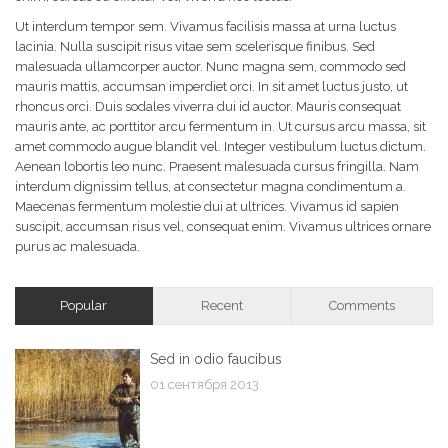
Ut interdum tempor sem. Vivamus facilisis massa at urna luctus
lacinia. Nulla suscipit risus vitae sem scelerisque finibus. Sed
malesuada ullamcorper auctor. Nunc magna sem, commodo sed
mauris mattis, accumsan imperdiet orci. In sit amet luctus justo, ut
rhoncus orci. Duis sodales viverra dui id auctor. Mauris consequat
mauris ante, ac porttitor arcu fermentum in. Ut cursus arcu massa, sit
amet commodo augue blandit vel. Integer vestibulum luctus dictum.
Aenean lobortis leo nunc. Praesent malesuada cursus fringilla. Nam
interdum dignissim tellus, at consectetur magna condimentum a.
Maecenas fermentum molestie dui at ultrices. Vivamus id sapien
suscipit, accumsan risus vel, consequat enim. Vivamus ultrices ornare
purus ac malesuada.
Popular
Recent
Comments
Sed in odio faucibus
01 сентября 2013