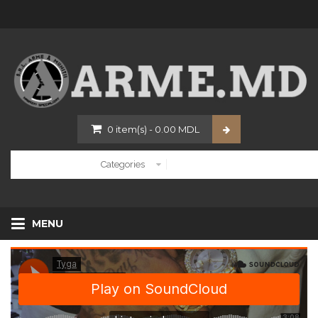
0
item(s)
-
0.00
MDL
MENU