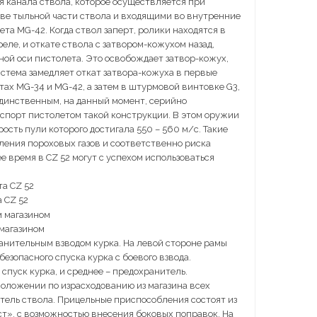
я канала ствола, которое осуществляется при
ве тыльной части ствола и входящими во внутренние
та MG-42. Когда ствол заперт, ролики находятся в
ле, и откате ствола с затвором-кожухом назад,
ой оси пистолета. Это освобождает затвор-кожух,
истема замедляет откат затвора-кожуха в первые
ах MG-34 и MG-42, а затем в штурмовой винтовке G3,
единственным, на данный момент, серийно
порт пистолетом такой конструкции. В этом оружии
ость пули которого достигала 550 – 560 м/с. Такие
вления пороховых газов и соответственно риска
 время в CZ 52 могут с успехом использоваться
 CZ 52
магазином
ранительным взводом курка. На левой стороне рамы
зопасного спуска курка с боевого взвода.
спуск курка, и среднее – предохранитель.
положении по израсходованию из магазина всех
тель ствола. Прицельные приспособления состоят из
ст», с возможностью внесения боковых поправок. На