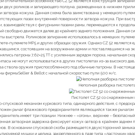
ой отличительной особенностью CZ 52 является конструкция запирани
и двух роликов и запирающего ползуна, размещенных в нижнем прили
и затвора-кожуха. Данная схема была заимствована у немецкого пулеме
етствующих пазах внутренней поверхности затвора-кожуха. При выстре
и, взаимодействуя с фигурными пазами рамы, перемещаются к продольн
ый свободно движется далее до крайнего заднего положения. Данная с
ты выстрела. Роликовое запирание использовалось в немецких пулемет
лете-пулемете MP5 и других образцах оружия. Однако CZ 52 является 
кавшимся, состоявшим на вооружении армии и поставлявшимся на экс
ялись патроны 7,62×25 ТТ с усиленным зарядом пороха, начальная скор
ипасы не могут использоваться в других пистолетах из–за высокого да
ва ствола оружия приспособленного под обычные патроны. В настоящее
ы фирмыSellier & Bellot с начальной скоростью пули 500 м/с.
Неполная разборка пистолета
Пистолет CZ 52 со снаряженным 
о-спусковой механизм куркового типа, одинарного действия, с предох
ложен рычаг флажкового предохранителя являющийся также рычагом бе
ранитель имеет три позиции. Нижнее – «огонь», верхнее – безопасный 
енная затворная задержка фиксирует кожух-затвор в крайнем заднем 
нов. В основании спусковой скобы размещается двухсторонний замыка
гулируемой мушки и целика, закрепленного в пазе типа «ласточкин хво