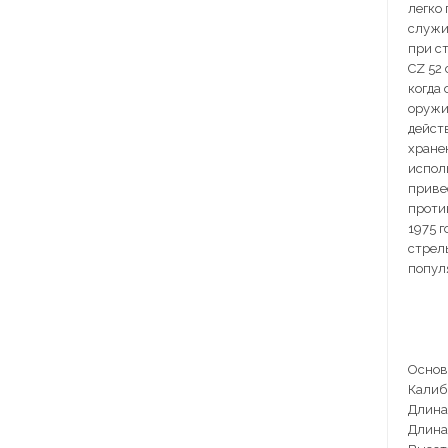
легко
служи
при с
CZ 52
когда
оружия
дейст
хране
испол
приве
проти
1975 
стрел
попул
Основ
Калибр
Длина
Длина