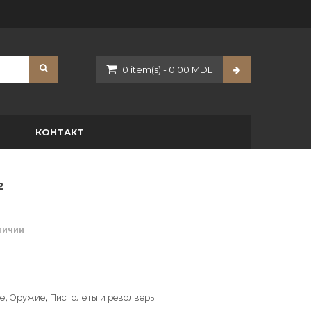
0
item(s)
-
0.00
MDL
O
КОНТАКТ
2
личии
Телескопы
Тепловизионные прицелы
е
,
Оружие
,
Пистолеты и револверы
Тепловизоры