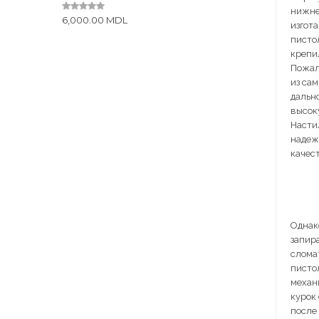
f
нижне
5
6,000.00
MDL
0
изгот
o
u
писто
t
крепи
o
f
Пожал
5
из са
дальн
высок
Насти
надеж
качест
Однак
запир
слома
писто
механ
курок 
после