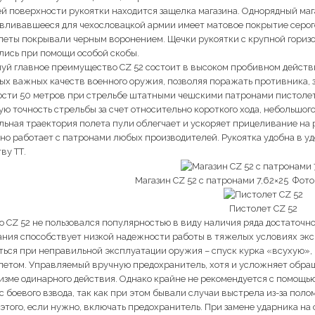
й поверхности рукоятки находится защелка магазина. Однорядный маг
авливавшееся для чехословацкой армии имеет матовое покрытие серог
леты покрывали черным воронением. Щечки рукоятки с крупной горизо
лись при помощи особой скобы.
уй главное преимущество CZ 52 состоит в высоком пробивном действи
мых важных качеств военного оружия, позволяя поражать противника,
ости 50 метров при стрельбе штатными чешскими патронами пистолет
ую точность стрельбы за счет относительно короткого хода, небольшого
льная траектория полета пули облегчает и ускоряет прицеливание на 
но работает с патронами любых производителей. Рукоятка удобна в у
ву ТТ.
Магазин CZ 52 с патронами 7,62×25 Фото (
Пистолет CZ 52
о CZ 52 не пользовался популярностью в виду наличия ряда достаточ
ания способствует низкой надежности работы в тяжелых условиях экс
ться при неправильной эксплуатации оружия – спуск курка «всухую»,
летом. Управляемый вручную предохранитель, хотя и усложняет обра
изме одинарного действия. Однако крайне не рекомендуется с помощь
с боевого взвода, так как при этом бывали случаи выстрела из-за пол
 этого, если нужно, включать предохранитель. При замене ударника на