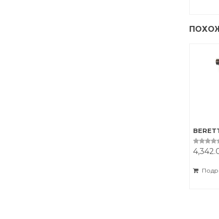
ПОХО
BERET
4,342
0
o
u
t
Подр
o
f
5