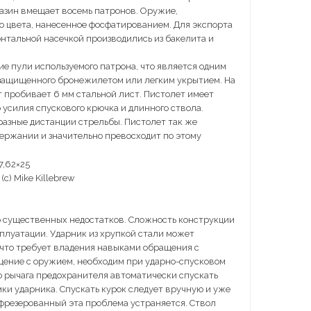
азин вмещает восемь патронов. Оружие,
о цвета, нанесенное фосфатированием. Для экспорта
нтальной насечкой производились из бакелита и
е пули используемого патрона, что является одним
 защищенного бронежилетом или легким укрытием. На
 пробивает 6 мм стальной лист. Пистолет имеет
 усилия спускового крючка и длинного ствола.
разные дистанции стрельбы. Пистолет так же
держании и значительно превосходит по этому
c) Mike Killebrew
но существенных недостатков. Сложность конструкции
плуатации. Ударник из хрупкой стали может
 что требует владения навыками обращения с
щение с оружием, необходим при ударно-спусковом
ю рычага предохранителя автоматически спускать
омки ударника. Спускать курок следует вручную и уже
 фрезерованный эта проблема устраняется. Ствол