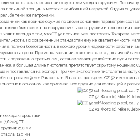
 подвергается ржавлению при отсутствии ухода за оружием. По начал
ла причиной трещин в местах с наибольшей нагрузкой. Отдача ощущаетс
трельбе теми же патронами.
 созданный как военное оружие по своим основным параметрам соотв
 он только был принят на вооружение, в конструкции и технологии пр
 ходит легенда о том, что CZ 52 прочнее, чем пистолеты Токарева, изг
вительности. По современным стандартам ему не хватает емкости мага
ния в полной боеготовности, высокого уровня надежности работы и в
ьзуемого патрона. При использовании этого пистолета для личной са
сти к поражению третьих лиц, останавливающее действие пули патрон
вника, а большая длина пистолета препятствует скрытому ношению.CZ
года и поставлялся на экспорт. При чем экспортные пистолеты зачаст
ьбы патронами 9mm Parabellum. В настоящее время CZ 52 имеются на 
ярностью в основном как оригинальное оружие для коллекций и развл
CZ 52 Фото (c) Mike Killeb
CZ 52 Фото (c) Mike Killeb
ные характеристики
: 7,62×25 ТТ
 оружия: 210 мм
 ствола: 120 мм