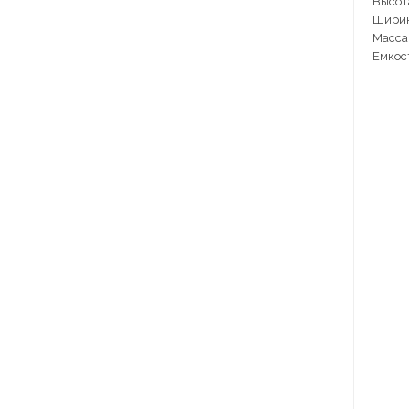
Высот
Ширин
Масса 
Емкос