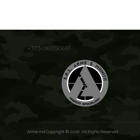
+373 069150661
Arme.md Copyright © 2016. All Rights Reserved.