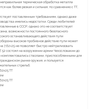
у неправильная термическая обработка металла
я как более резкая и сильная, по сравнению с ТТ,
етствует поставленным требованиям, однако даже
оизводства имелись недостатки. Среди любителей
отовленные в СССР, однако это не соответствует
зина, возможности постоянного безопасного
ысокого останавливающего действия пули
мообороны высокое пробивное действие пули может
а 7,62×25 не позволяет быстро нейтрализовать
 52 состоял на вооружении армии Чехословакии до
ую комплектовались стволами, приспособленными для
гражданском рынке оружия, и пользуется
екательных стрельб.
rew
rew