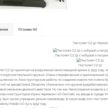
Кронштейны
Подствольные камеры
Лазерные дальномеры
Оптические прицелы
ание
Отзывы (0)
Пистолет CZ 52 (Чехия)
Пистолет CZ 52 с кобурой и патрон
Пистолет CZ 52
лет CZ 52 принятый на вооружение чехословацкой армии в 1952 году, 
го короткоствольного оружия. Очень специфический и оригинальный 
шленности. Конструкторские работы по созданию нового пистолета бы
hvil) на заводе Ceská Zbrojovka. Изначально это оружие разрабатывал
овой механизм двойного действия. Но так как Чехословакия входила в 
лан конструктором Иржи Чермаком (Jiří Čermák), на заводе в городе У
25. Был также упразднен режим самовзвода. В таком виде этот пистол
ticky Pistole VZ/52 в 1952 году.