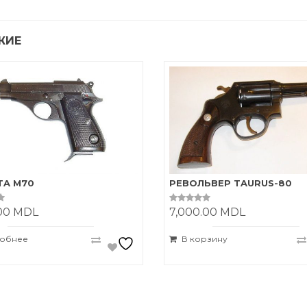
ЖИЕ
TA M70
РЕВОЛЬВЕР TAURUS-80
.00
MDL
7,000.00
MDL
0
o
u
t
обнее
В корзину
o
f
5