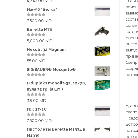
4,342.00
MDL
Главн
0
o
помощ
u
Иж-56 "Белка"
t
выемк
o
соотв
7,500.00
MDL
f
0
5
o
ролик
u
Beretta M70
котор
t
o
момен
5,000.00
MDL
f
0
писто
5
o
u
Hexolit 32 Magnum
выпус
t
примен
o
55.00
MDL
f
0
боепр
5
o
разры
u
SIG SAUER® Mosquito®
t
патрон
o
f
0
D dupleks monolit-32, 12/70,
5
o
u
пуля 32 гр. (5 шт.)
t
o
38.00
MDL
0
f
o
5
Ударн
u
ИЖ 27-1С
распо
t
o
Предох
7,500.00
MDL
f
0
Встро
5
o
u
Пистолеты Beretta M1934 и
патро
t
M1935
не ре
o