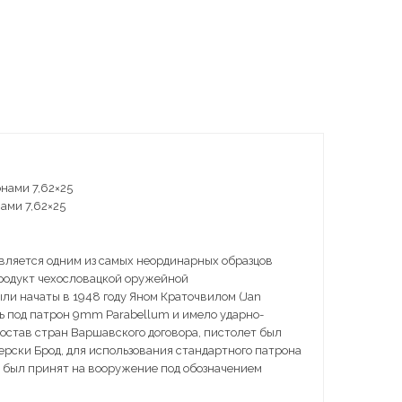
Экшен-камеры
ами 7,62×25
является одним из самых неординарных образцов
продукт чехословацкой оружейной
ли начаты в 1948 году Яном Краточвилом (Jan
ось под патрон 9mm Parabellum и имело ударно-
состав стран Варшавского договора, пистолет был
герски Брод, для использования стандартного патрона
ет был принят на вооружение под обозначением