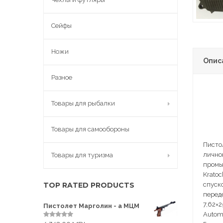
Сейфы
Ножи
Опис
Разное
Товары для рыбалки
Товары для самообороны
Писто
лично
Товары для туризма
промы
Kratoc
спуск
TOP RATED PRODUCTS
переде
7,62×
Пистолет Марголин - а МЦМ
Automa