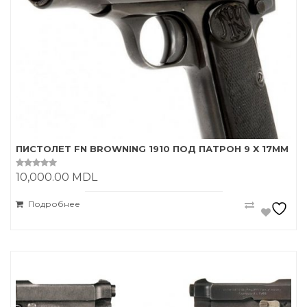
ПИСТОЛЕТ FN BROWNING 1910 ПОД ПАТРОН 9 X 17MM
10,000.00
MDL
0
o
u
t
Подробнее
o
f
5