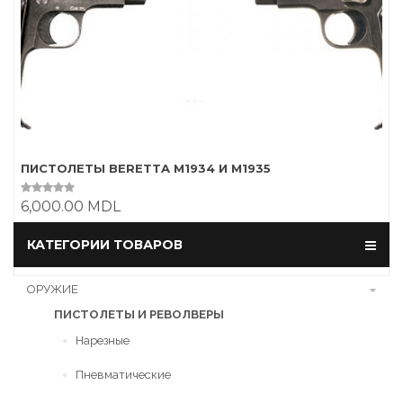
ПИСТОЛЕТЫ BERETTA M1934 И M1935
6,000.00
MDL
0
o
u
t
В корзину
КАТЕГОРИИ ТОВАРОВ
o
f
5
ОРУЖИЕ
ПИСТОЛЕТЫ И РЕВОЛВЕРЫ
Нарезные
Пневматические