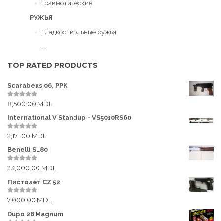
Травмотические
РУЖЬЯ
Гладкоствольные ружья
Нарезные ружья
TOP RATED PRODUCTS
Пневматическое оружие
Scarabeus 06, PPK
ПАТРОНЫ
8,500.00
MDL
0
Гладкоствольные
o
u
International V Standup - VS5010RS60
t
Нарезные
o
2,171.00
MDL
f
0
5
o
Пневматические
u
Benelli SL80
t
o
Травмотические
23,000.00
MDL
f
0
5
o
ОПТИКА
u
Пистолет CZ 52
t
o
Бинокли
7,000.00
MDL
f
0
5
o
Дальномеры
u
Dupo 28 Magnum
t