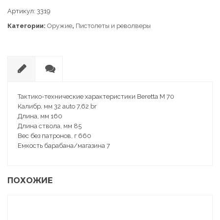
Артикул:
3319
Категории:
Оружие
,
Пистолеты и револверы
О
О
п
т
Тактико-технические характеристики Beretta M 70
и
з
Калибр, мм 32 auto 7,62 br
с
ы
Длина, мм 160
а
в
Длина ствола, мм 85
н
ы
Вес без патронов, г 660
и
(0
Емкость барабана/магазина 7
е
)
ПОХОЖИЕ