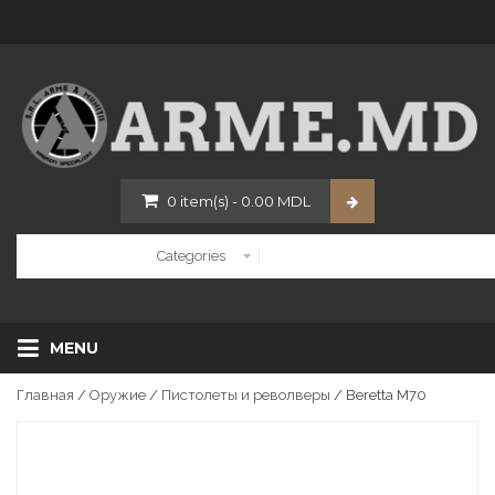
0
item(s)
-
0.00
MDL
MENU
Главная
/
Оружие
/
Пистолеты и револверы
/ Beretta M70