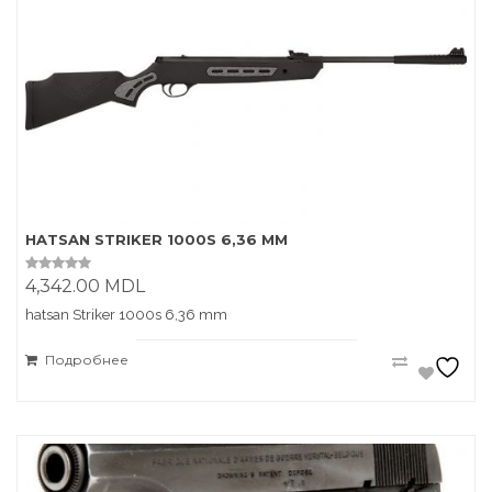
HATSAN STRIKER 1000S 6,36 MM
4,342.00
MDL
0
o
u
hatsan Striker 1000s 6,36 mm
t
o
f
Подробнее
5