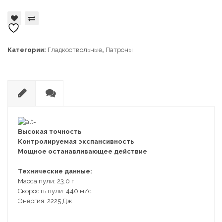
Dupo
23
Категории:
Гладкоствольные
,
Патроны
О
О
п
т
и
з
Высокая точность
с
ы
Контролируемая экспансивность
а
в
Мощное останавливающее действие
н
ы
и
(0
Технические данные:
е
)
Масса пули: 23.0 г
Скорость пули: 440 м/с
Энергия: 2225 Дж