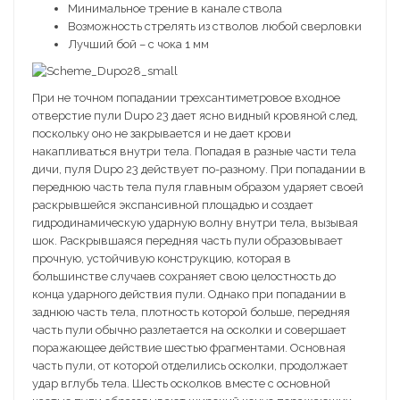
Минимальное трение в канале ствола
Возможность стрелять из стволов любой сверловки
Лучший бой – с чока 1 мм
При не точном попадании трехсантиметровое входное
отверстие пули Dupo 23 дает ясно видный кровяной след,
поскольку оно не закрывается и не дает крови
накапливаться внутри тела. Попадая в разные части тела
дичи, пуля Dupo 23 действует по-разному. При попадании в
переднюю часть тела пуля главным образом ударяет своей
раскрывшейся экспансивной площадью и создает
гидродинамическую ударную волну внутри тела, вызывая
шок. Раскрывшаяся передняя часть пули образовывает
прочную, устойчивую конструкцию, которая в
большинстве случаев сохраняет свою целостность до
конца ударного действия пули. Однако при попадании в
заднюю часть тела, плотность которой больше, передняя
часть пули обычно разлетается на осколки и совершает
поражающее действие шестью фрагментами. Основная
часть пули, от которой отделились осколки, продолжает
удар вглубь тела. Шесть осколков вместе с основной