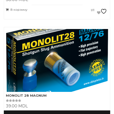
o
u
t
В корзину
o
f
5
MONOLIT 28 MAGNUM
39.00
MDL
0
o
u