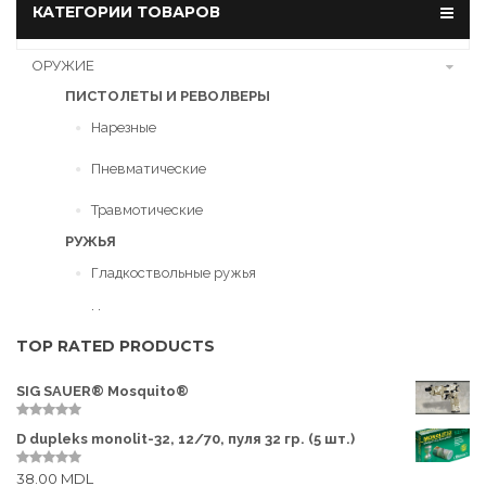
t
В корзину
КАТЕГОРИИ ТОВАРОВ
o
f
5
ОРУЖИЕ
ПИСТОЛЕТЫ И РЕВОЛВЕРЫ
Нарезные
Пневматические
Травмотические
РУЖЬЯ
Гладкоствольные ружья
Нарезные ружья
TOP RATED PRODUCTS
Пневматическое оружие
SIG SAUER® Mosquito®
ПАТРОНЫ
0
D dupleks monolit-32, 12/70, пуля 32 гр. (5 шт.)
Гладкоствольные
o
u
t
38.00
MDL
0
Нарезные