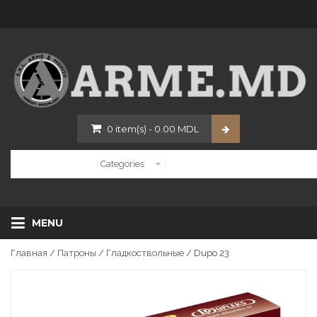
0
item(s)
-
0.00
MDL
MENU
Главная
/
Патроны
/
Гладкоствольные
/ Dupo 23