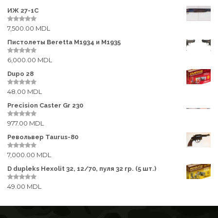
o
o
f
u
ИЖ 27-1С
5
Пневматические
t
o
7,500.00
MDL
f
0
Травмотические
5
o
u
Пистолеты Beretta M1934 и M1935
ОПТИКА
t
o
6,000.00
MDL
f
0
Бинокли
5
o
u
Dupo 28
t
Дальномеры
o
48.00
MDL
f
0
5
o
Коллиматорные прицелы
u
Precision Caster Gr 230
t
o
Кронштейны
977.00
MDL
f
0
5
o
u
Револьвер Taurus-80
Лазерные дальномеры
t
o
7,000.00
MDL
f
0
Прицелы ночного видения
5
o
u
D dupleks Hexolit 32, 12/70, пуля 32 гр. (5 шт.)
t
Подзорные трубы
o
49.00
MDL
f
0
5
o
Приборы ночного видения
u
t
o
Подствольные камеры