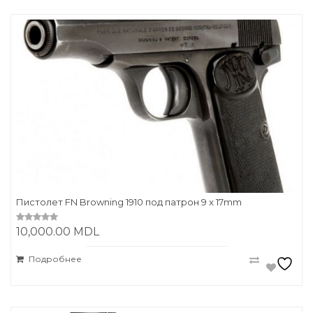
Пистолет FN Browning 1910 под патрон 9 x 17mm
10,000.00
MDL
0
o
u
t
Подробнее
o
f
5