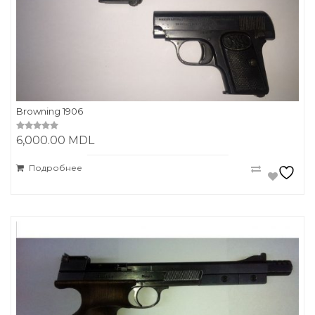
Browning 1906
6,000.00
MDL
0
o
u
t
Подробнее
o
f
5