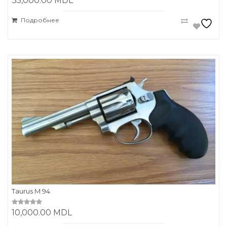
35,000.00
MDL
o
u
t
Подробнее
o
f
5
Taurus M 94
10,000.00
MDL
0
o
u