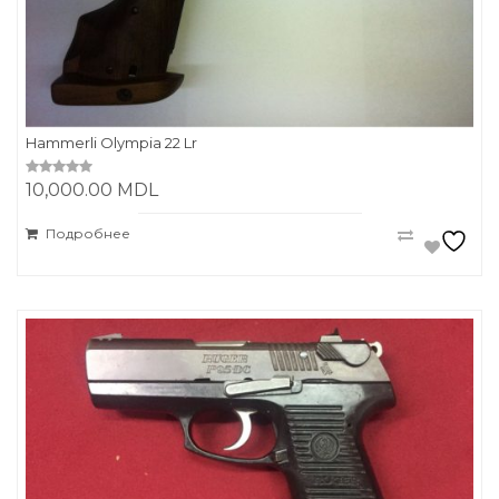
Hammerli Olympia 22 Lr
10,000.00
MDL
0
o
u
t
Подробнее
o
f
5