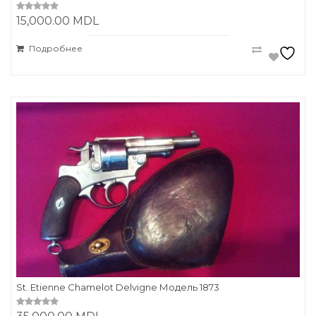
15,000.00
MDL
0
o
u
t
Подробнее
o
f
5
St. Etienne Chamelot Delvigne Модель 1873
0