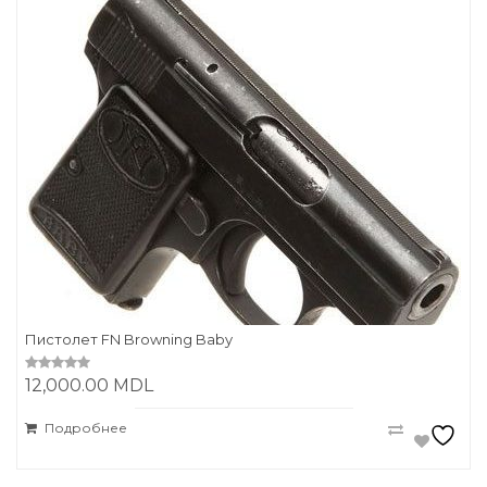
Пистолет FN Browning Baby
12,000.00
MDL
0
o
u
t
Подробнее
o
f
5