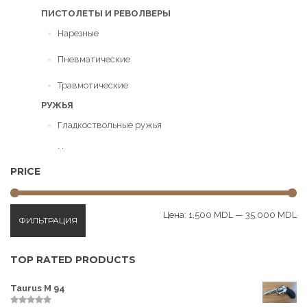
ПИСТОЛЕТЫ И РЕВОЛВЕРЫ
Нарезные
Пневматические
Травмотические
РУЖЬЯ
Гладкоствольные ружья
Нарезные ружья
PRICE
Пневматическое оружие
ПАТРОНЫ
Ми
Ма
Цена:
1,500 MDL
—
35,000 MDL
ФИЛЬТРАЦИЯ
це
це
Гладкоствольные
Нарезные
TOP RATED PRODUCTS
Пневматические
Taurus M 94
Травмотические