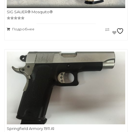
SIG SAUER® Mosquito®
0
o
Подробнее
u
t
o
f
5
Springfield Armory 1911 A1