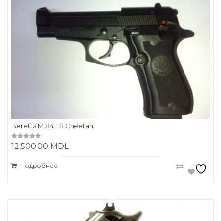
Beretta M 84 FS Cheetah
12,500.00
MDL
0
o
u
t
Подробнее
o
f
5