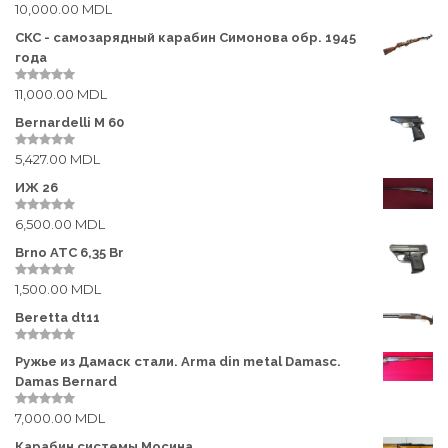
10,000.00
MDL
0
o
ОПТИКА
u
СКС - самозарядный карабин Симонова обр. 1945
t
года
o
Бинокли
f
5
11,000.00
MDL
0
Дальномеры
o
u
Bernardelli M 60
t
Коллиматорные прицелы
o
5,427.00
MDL
f
0
5
o
Кронштейны
u
ИЖ 26
t
o
Лазерные дальномеры
6,500.00
MDL
f
0
5
o
u
Brno ATC 6,35 Br
Прицелы ночного видения
t
o
1,500.00
MDL
f
0
Подзорные трубы
5
o
u
Beretta dt11
t
Приборы ночного видения
o
f
0
Ружье из Дамаск стали. Arma din metal Damasc.
5
o
Подствольные камеры
u
Damas Bernard
t
Оптические прицелы
o
7,000.00
MDL
0
f
o
5
Телескопы
u
Карабин системы Мосина