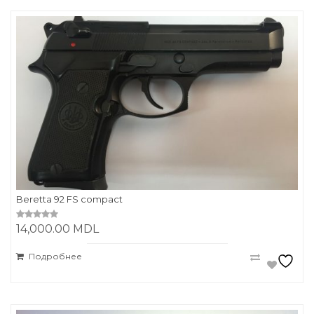
Beretta 92 FS compact
14,000.00
MDL
0
o
u
t
Подробнее
o
f
5