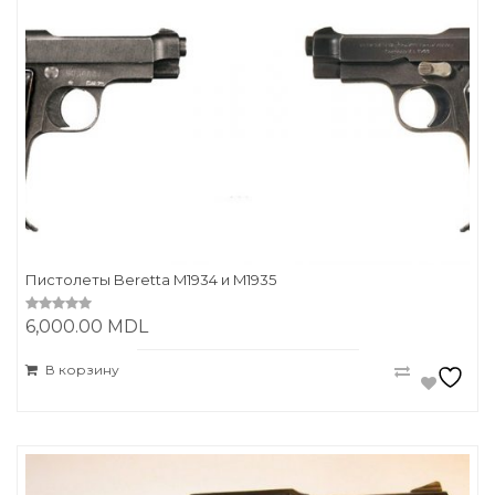
Пистолеты Beretta M1934 и M1935
6,000.00
MDL
0
o
u
t
В корзину
o
f
5