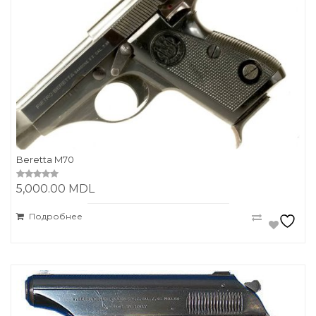
Beretta M70
5,000.00
MDL
0
o
u
t
Подробнее
o
f
5