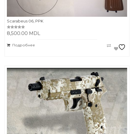
Scarabeus 06, PPK
8,500.00
MDL
0
o
u
t
Подробнее
o
f
5