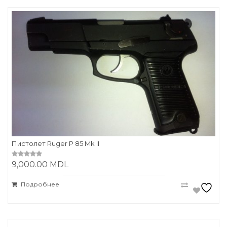
Пистолет Ruger P 85 Mk II
9,000.00
MDL
0
o
u
t
Подробнее
o
f
5