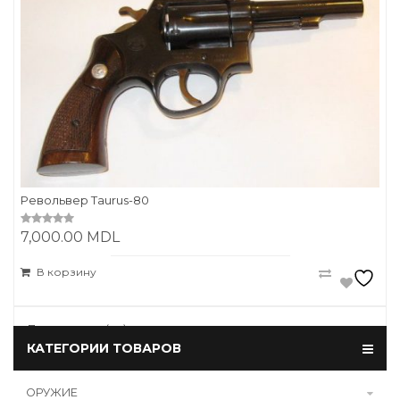
Револьвер Taurus-80
7,000.00
MDL
0
o
u
t
В корзину
o
f
5
Показаны все (20)
КАТЕГОРИИ ТОВАРОВ
ОРУЖИЕ