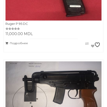
Ruger P 95 DC
11,000.00
MDL
0
o
u
t
Подробнее
o
f
5