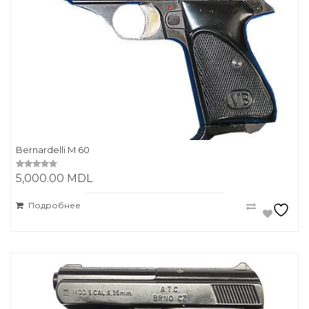
Bernardelli M 60
5,000.00
MDL
0
o
u
t
Подробнее
o
f
5