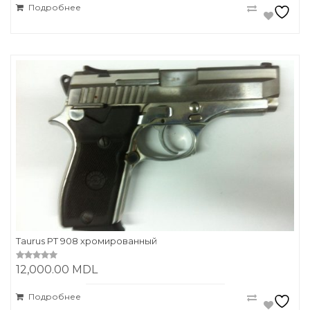
t
Подробнее
o
f
5
Taurus PT 908 хромированный
12,000.00
MDL
0
o
u
t
Подробнее
o