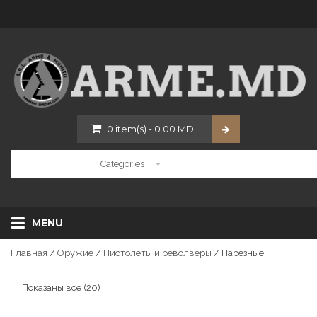
0
item(s)
-
0.00
MDL
MENU
Главная
/
Оружие
/
Пистолеты и револверы
/ Нарезные
Показаны все (20)