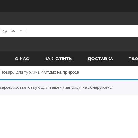
О НАС
КАК КУПИТЬ
ДОСТАВКА
T&
/
Товары для туризма
/ Отдых на природе
ПИСТОЛЕТЫ И РЕВОЛВЕРЫ
РУЖЬЯ
Нарезные
Гладкоствольные ружья
варов, соответствующих вашему запросу, не обнаружено.
Пневматические
Нарезные ружья
Травмотические
Пневматическое оружие
Бинокли
Прицелы ночного видения
Дальномеры
Подзорные трубы
Коллиматорные прицелы
Приборы ночного видения