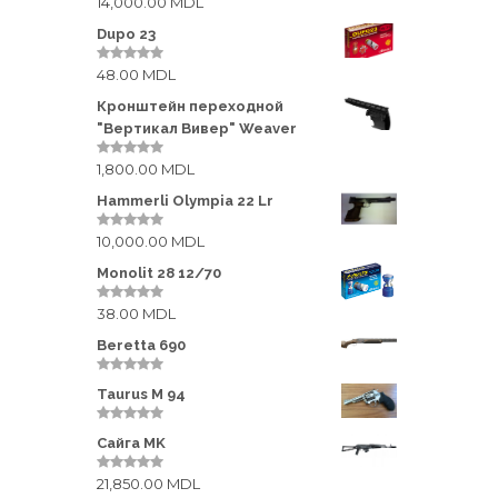
14,000.00
MDL
0
o
u
Dupo 23
t
o
48.00
MDL
f
0
5
o
u
Кронштейн переходной
t
"Вертикал Вивер" Weaver
o
f
5
1,800.00
MDL
0
o
u
Hammerli Olympia 22 Lr
t
o
10,000.00
MDL
f
0
5
o
u
Monolit 28 12/70
t
o
38.00
MDL
f
0
5
o
u
Beretta 690
t
o
f
0
Taurus M 94
5
o
u
t
0
Сайга MK
o
o
f
u
5
t
21,850.00
MDL
0
o
o