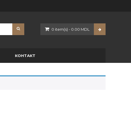
0
item(s)
-
0.00
MDL
O
КОНТАКТ
Телескопы
Тепловизионные прицелы
Тепловизоры