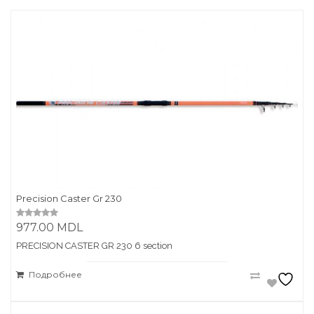
Precision Caster Gr 230
977.00
MDL
0
o
u
PRECISION CASTER GR 230 6 section
t
o
f
Подробнее
5