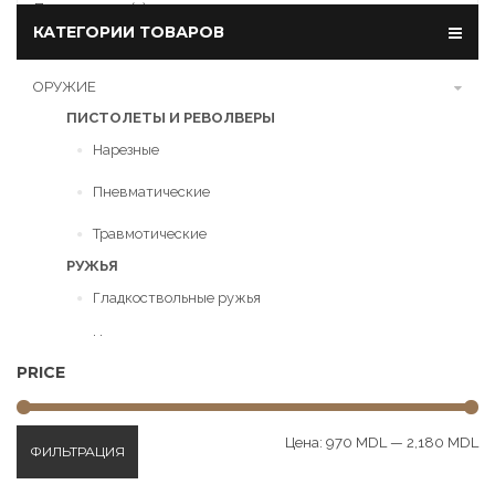
Показаны все (2)
КАТЕГОРИИ ТОВАРОВ
ОРУЖИЕ
ПИСТОЛЕТЫ И РЕВОЛВЕРЫ
Нарезные
Пневматические
Травмотические
РУЖЬЯ
Гладкоствольные ружья
Нарезные ружья
PRICE
Пневматическое оружие
ПАТРОНЫ
Ми
Ма
Цена:
970 MDL
—
2,180 MDL
ФИЛЬТРАЦИЯ
це
це
Гладкоствольные