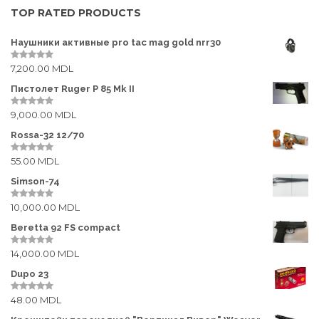
Нарезные
TOP RATED PRODUCTS
Пневматические
Наушники активные pro tac mag gold nrr30
Травмотические
7,200.00
MDL
0
o
ОПТИКА
u
Пистолет Ruger P 85 Mk II
t
o
Бинокли
9,000.00
MDL
f
0
5
o
u
Дальномеры
Rossa-32 12/70
t
o
55.00
MDL
f
0
Коллиматорные прицелы
5
o
u
Simson-74
Кронштейны
t
o
10,000.00
MDL
f
0
Лазерные дальномеры
5
o
u
Beretta 92 FS compact
t
Прицелы ночного видения
o
14,000.00
MDL
f
0
5
o
Подзорные трубы
u
Dupo 23
t
o
Приборы ночного видения
48.00
MDL
f
0
5
o
u