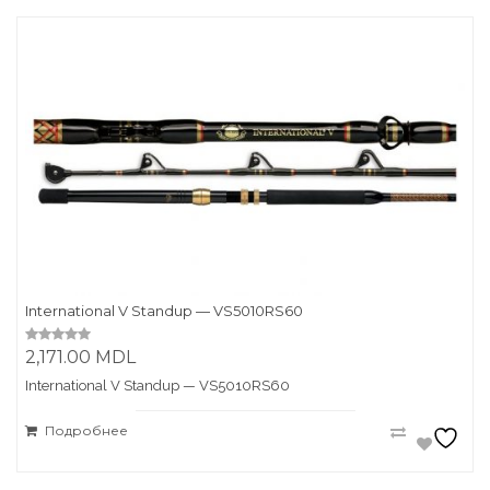
International V Standup — VS5010RS60
2,171.00
MDL
0
o
u
International V Standup — VS5010RS60
t
o
f
Подробнее
5