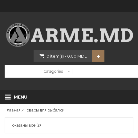
0
item(s)
-
0.00
MDL
MENU
Главная
/ Товары для рыбалки
Показаны все (2)